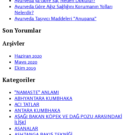
Ayurveda’ya Göre Saç Neden Dökülür?
Ayurveda Göre Ağız Sağlığını Korumanın Yolları
Nelerdir?
Ayurveda Taşıyıcı Maddeleri ”Anupana”
Son Yorumlar
Arşivler
Haziran 2020
Mayıs 2020
Ekim 2019
Kategoriler
''NAMASTE'' ANLAMI
ABHYANTARA KUMBHAKA
ACI TATLAR
ANTARA KUMBHAKA
AŞAĞI BAKAN KÖPEK VE DAĞ POZU ARASINDAKİ
İLİŞKİ
ASANALAR
ASHTANGA BAKIŞ TEKNİĞİ