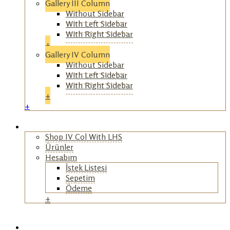
Gallery III Column
Without Sidebar
With Left Sidebar
With Right Sidebar
+
Gallery IV Column
Without Sidebar
With Left Sidebar
With Right Sidebar
+
+
+
Mağaza
Shop IV Col With LHS
Ürünler
Hesabım
İstek Listesi
Sepetim
Ödeme
+
+
Workshop