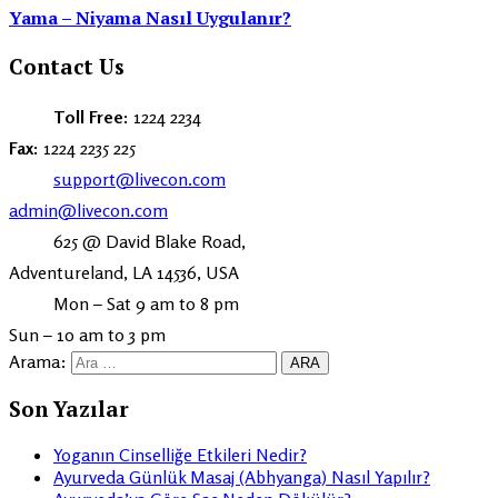
Yama – Niyama Nasıl Uygulanır?
Contact Us
Toll Free:
1224 2234
Fax:
1224 2235 225
support@livecon.com
admin@livecon.com
625 @ David Blake Road,
Adventureland, LA 14536, USA
Mon – Sat 9 am to 8 pm
Sun – 10 am to 3 pm
Arama:
Son Yazılar
Yoganın Cinselliğe Etkileri Nedir?
Ayurveda Günlük Masaj (Abhyanga) Nasıl Yapılır?