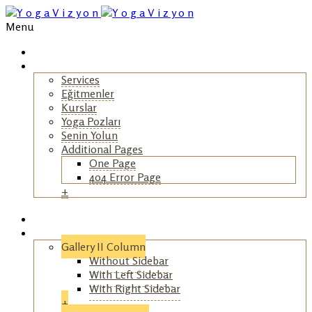
Menu
Ana Sayfa
Hakkımızda
Services
Eğitmenler
Kurslar
Yoga Pozları
Senin Yolun
Additional Pages
One Page
404 Error Page
+
+
Blog
Galeri
Gallery II Column
Without Sidebar
With Left Sidebar
With Right Sidebar
+