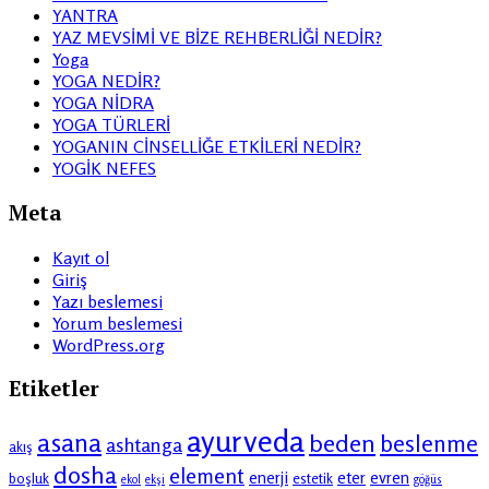
YANTRA
YAZ MEVSİMİ VE BİZE REHBERLİĞİ NEDİR?
Yoga
YOGA NEDİR?
YOGA NİDRA
YOGA TÜRLERİ
YOGANIN CİNSELLİĞE ETKİLERİ NEDİR?
YOGİK NEFES
Meta
Kayıt ol
Giriş
Yazı beslemesi
Yorum beslemesi
WordPress.org
Etiketler
ayurveda
asana
beden
beslenme
ashtanga
akış
dosha
element
enerji
eter
evren
boşluk
estetik
ekol
ekşi
göğüs