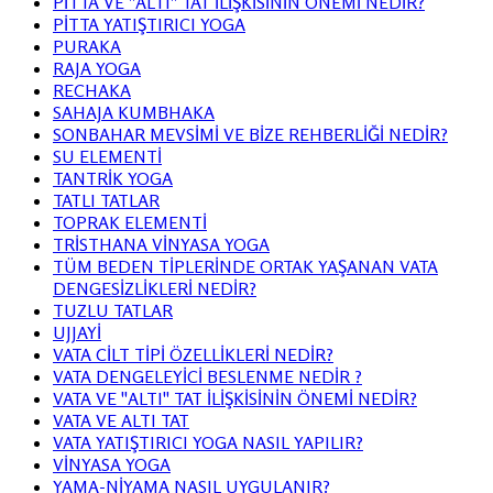
PİTTA VE ''ALTI'' TAT İLİŞKİSİNİN ÖNEMİ NEDİR?
PİTTA YATIŞTIRICI YOGA
PURAKA
RAJA YOGA
RECHAKA
SAHAJA KUMBHAKA
SONBAHAR MEVSİMİ VE BİZE REHBERLİĞİ NEDİR?
SU ELEMENTİ
TANTRİK YOGA
TATLI TATLAR
TOPRAK ELEMENTİ
TRİSTHANA VİNYASA YOGA
TÜM BEDEN TİPLERİNDE ORTAK YAŞANAN VATA
DENGESİZLİKLERİ NEDİR?
TUZLU TATLAR
UJJAYİ
VATA CİLT TİPİ ÖZELLİKLERİ NEDİR?
VATA DENGELEYİCİ BESLENME NEDİR ?
VATA VE ''ALTI'' TAT İLİŞKİSİNİN ÖNEMİ NEDİR?
VATA VE ALTI TAT
VATA YATIŞTIRICI YOGA NASIL YAPILIR?
VİNYASA YOGA
YAMA-NİYAMA NASIL UYGULANIR?