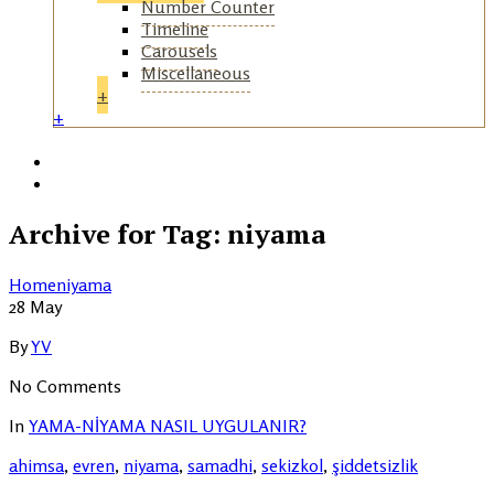
Number Counter
Timeline
Carousels
Miscellaneous
+
+
+
Rezervasyon
Ulaşım
Archive for Tag: niyama
Home
niyama
28
May
By
YV
No Comments
In
YAMA-NİYAMA NASIL UYGULANIR?
ahimsa
,
evren
,
niyama
,
samadhi
,
sekizkol
,
şiddetsizlik