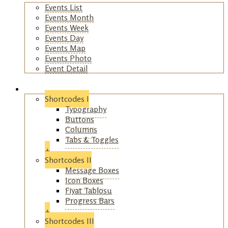
Events List
Events Month
Events Week
Events Day
Events Map
Events Photo
Event Detail
+
Shortcodes
Shortcodes I
Typography
Buttons
Columns
Tabs & Toggles
+
Shortcodes II
Message Boxes
Icon Boxes
Fiyat Tablosu
Progress Bars
+
Shortcodes III