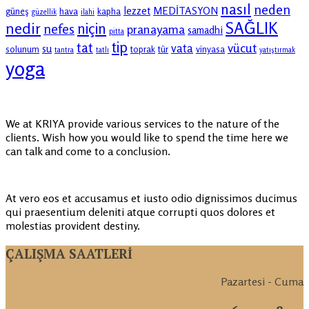
nasıl
neden
lezzet
MEDİTASYON
güneş
hava
kapha
güzellik
ilahi
SAĞLIK
nedir
niçin
nefes
pranayama
samadhi
pitta
tip
tat
vücut
vata
su
solunum
toprak
tür
vinyasa
tantra
tatlı
yatıştırmak
yoga
We at KRIYA provide various services to the nature of the
clients. Wish how you would like to spend the time here we
can talk and come to a conclusion.
At vero eos et accusamus et iusto odio dignissimos ducimus
qui praesentium deleniti atque corrupti quos dolores et
molestias provident destiny.
ÇALIŞMA SAATLERİ
Pazartesi - Cuma